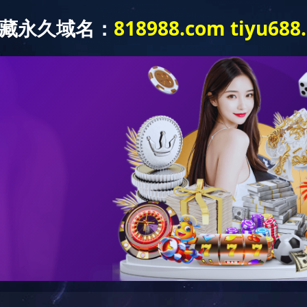
0576-82728666-0
乐动体育（中国）官方网站-LEDONG SPORTS
关于我们