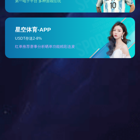
CD-LQ02