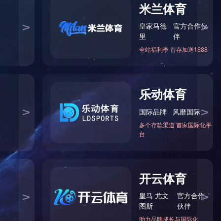
CD-DG05