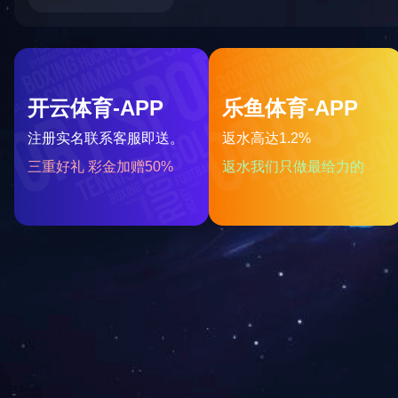
CD-DG10