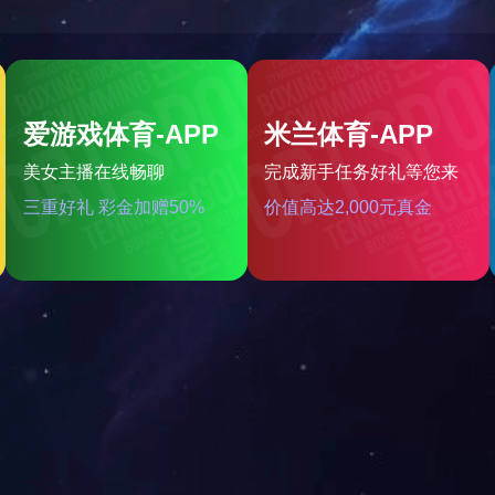
CD-DG03
CD-DG02
共40条 当前4/5页
首页
前一页
···
1
2
3
4
5
后一页
尾页