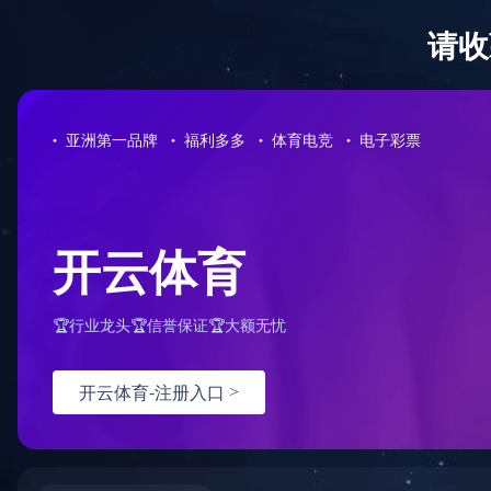
乐动体育（中国）官方网站-LEDONG SPORTS欢迎您！客服热线：