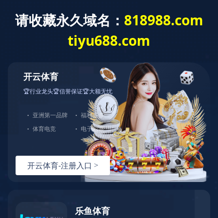
乐动体育（中国）官方网站-LEDONG SPORTS欢迎
中文站
English
|
您！客服热线：0576-82728666-0
首页
>>
产品中心
>>
秋千
秋千