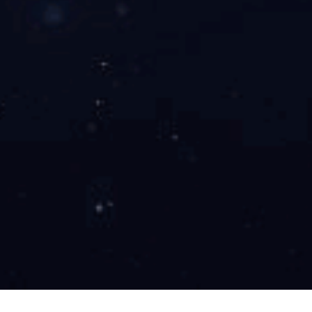
CD-S032
共53条 当前2/7页
首页
前一页
1
2
3
4
5
···
后一页
尾页