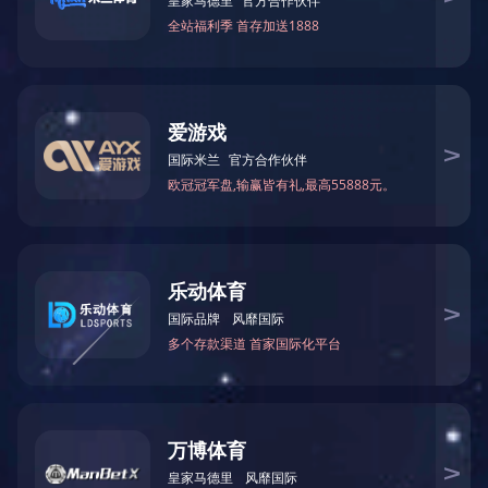
CD-SP10