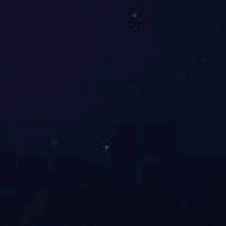
CD-S024